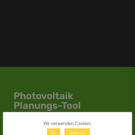
Photovoltaik
Planungs-Tool
Wir verwenden Cookies.
Planen sie ihre eigene Photvoltaik Anlage! Klicken sie
auf den Button, legen sie sich einen Account an und
Ok.
Ablehnen.