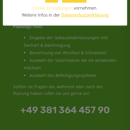
planen sie los!
Cookie Einstellungen
vornehmen.
Weitere Infos in der
Datenschutzerklärung
Folgende Funktionen bietet das Photovoltaik
Planungs-Tool:
Eingabe der Gebäudeabmessungen inkl.
Dachart & Dachneigung
Berechnung von Windlast & Schneelast
Auswahl der Solarmodule die sie verwenden
möchten
Auswahl des Befestigungssystems
Sollten sie Fragen vor, während oder nach der
Planung haben rufen sie uns gerne an!
+49 381 364 457 90